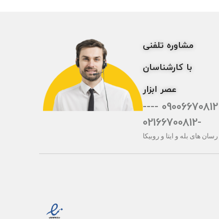
مشاوره تلفنی
با کارشناسان
عصر ابزار
09006670812 ----
-02166700812
رسان های بله و ایتا و روبیکا