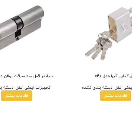
 کتابی گیرا مدل 040
سیلندر قفل ضد سرقت نولان مدل 7261
یمنی
,
قفل
,
دسته بندی نشده
تجهیزات ایمنی
,
قفل
,
دسته بن
اطلاعات بیشتر
اطلاعات بیشتر
کارمزد
هر قسط
200,000
تومان
•
خرید قسطی با ترب‌پی بدون کارمزد
هر قس