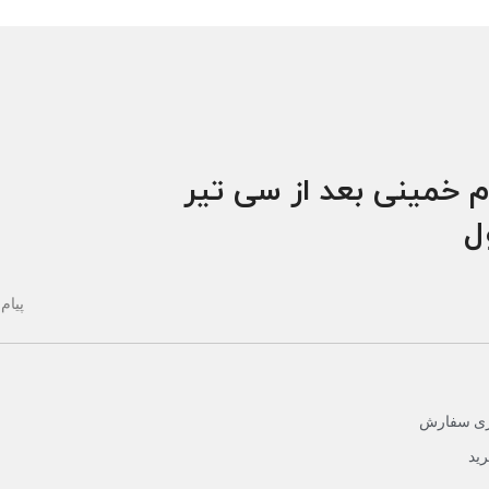
م خمینی بعد از سی تیر
ول
پیام 
یری سفارش
ید