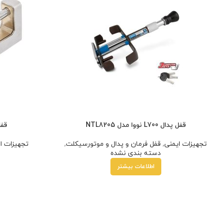
قفل پدال L700 نووا مدل NTL8205
قفل
تجهیزات ایمنی
,
قفل فرمان و پدال و موتورسیکلت
,
تجهیزات ا
دسته بندی نشده
اطلاعات بیشتر
هر قسط
200,000
تومان
•
خرید قسطی با ترب‌پی بدون 