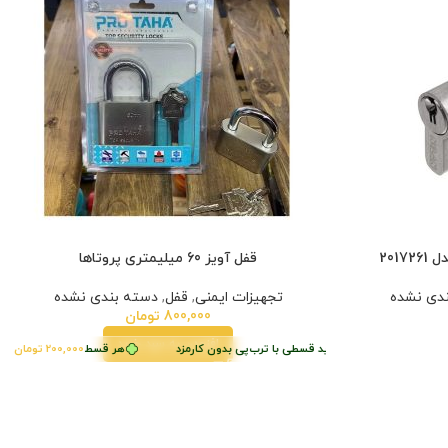
201
قفل آویز 60 میلیمتری پروتاها
دی نشده
تجهیزات ایمنی
,
قفل
,
دسته بندی نشده
800,000
تومان
افزودن به سبد خرید
ط
200,000
تومان
•
خرید قسطی با ترب‌پی بدون کارمزد
هر قسط
200,000
تومان
•
خری