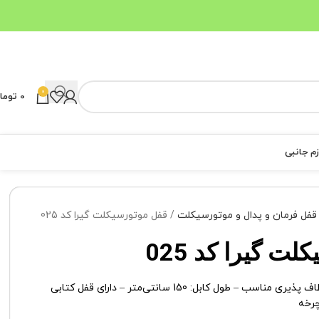
0
0
توما
زم جانبی
قفل فرمان و پدال و موتورسیکلت
قفل موتورسیکلت گیرا کد 025
ت گیرا کد 025
قفل کابلی (سیم بکسل) – انعطاف پذیری مناسب – طول کابل: 150 سانتی‌متر – دارای قفل کتابی
چرخه