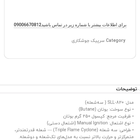
برای اطلاعات بیشتر با شماره زیر در تماس باشید09006670812
Category
سرپیک جوشکاری
توضیحات
مدل: SLL-820 ( سه‌شعله)
• نوع سوخت: بوتان (Butane)
• ظرفیت مرجع: کپسول 250 گرم بوتان
• نوع اشتعال: Manual Ignition (اشتعال دستی)
• طراحی: سه شعله (Triple Flame Cyclone) — شعله قدرتمندتر،
متمرکزتر و حرارت بالاتر نسبت به مدل‌های تک‌شعله و دو‌شعله.