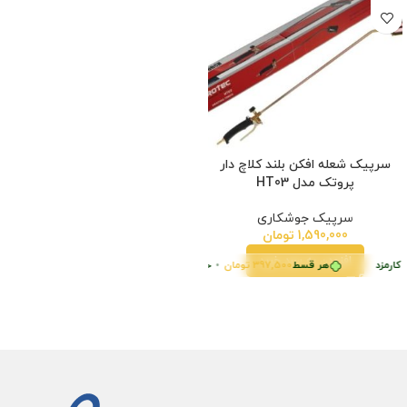
سرپیک شعله افکن بلند کلاچ دار
پروتک مدل HT03
سرپیک جوشکاری
1,590,000
تومان
افزودن به سبد خرید
کارمزد
هر قسط
397,500
تومان
•
خرید قسطی با ترب‌پی بدون کارمزد