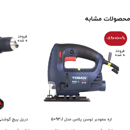
محصولات مشابه
فروخت
-8900100%
ه شده
فروخت
ه شده
اره عمودبر توسن پلاس مدل 5093J
دریل پیچ گوشتی شارژی 21 ولت 