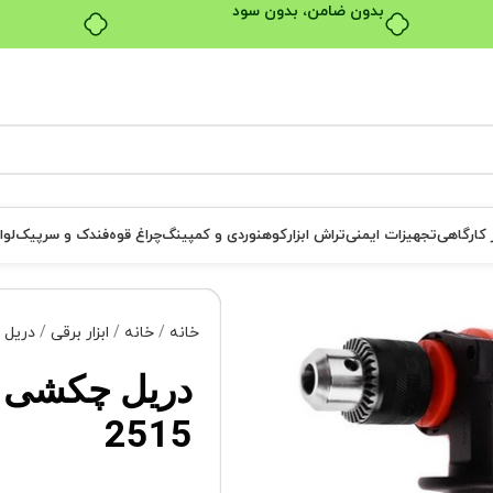
بدون ضامن، بدون سود
ر کارگاهی
تجهیزات ایمنی
تراش ابزار
کوهنوردی و کمپینگ
چراغ قوه
فندک و سرپیک
لوا
خانه
خانه
ابزار برقی
دریل
2515