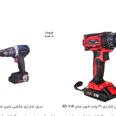
فروخت
ه شده
ادون مدل AD-21A
دریل شارژی چکشی رابین مدل 0