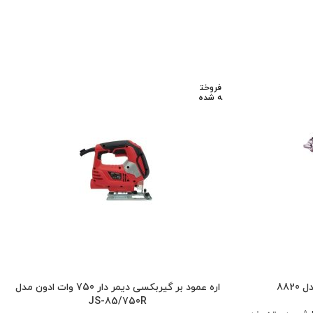
فروخت
ه شده
882
اره عمود بر گیربکسی دیمر دار 750 وات ادون مدل
JS-85/750R