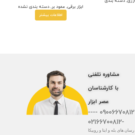
رژی
,
دسته بندی
ابزار برقی
,
عمود بر
,
دسته بندی نشده
اطلاعات بیشتر
مشاوره تلفنی
با کارشناسان
عصر ابزار
09006670812 ----
-02166700812
رسان های بله و ایتا و روبیکا