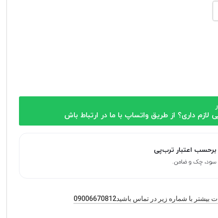
ر
ی لازم داری؟ از طریق واتساپ با ما در ارتباط باش
برحسب اعتبار ترب‌پی
یشتر با شماره زیر در تماس باشید09006670812