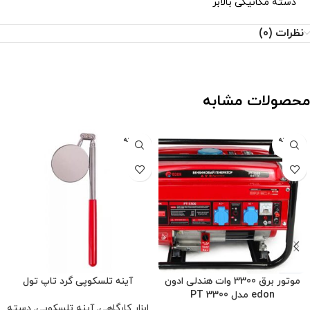
دسته مکانیکی بالابر
نظرات (0)
محصولات مشابه
فروخته
فروخته
شده
شده
موتور برق 3300 وات هندلی ادون
آینه تلسکوپی گرد تاپ تول
edon مدل PT 3300
ابزار کارگاهی
,
آینه تلسکوپی
,
دسته