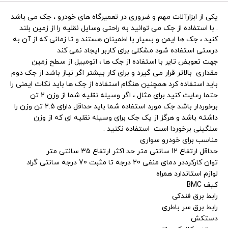
یکی از ابزارآلات مهم و ضروری در تعمیرگاه های خودرو ، جک می باشد
. با استفاده از جک می توانید به راحتی وسایل نقلیه را از زمین بلند
کنید ، جک ها ایمن و بسیار با اطمینان هستند و تا زمانی که از آن به
تیم پشتیبانی عصر ابزار آماده ی پاسخ به سوالات شما
درستی استفاده شود مشکلی برای کاربر ایجاد نمی کند
عزیزان میباشد
جهت تعویض تایر با استفاده از جک ها ، اتومبیل از سطح زمین
مقداری بالاتر قرار می گیرد و برای کار بیشتر اگر نیاز باشد از جک دوم
باید استفاده کرد همچنین هنگام استفاده از جک ها باید نکات ایمنی را
حتما رعایت کنید برای مثال ، اگر وسیله نقلیه شما از وزن 2 تن
برخوردار باشد جک مورد استفاده شما باید حداقل دارای 2.5 تن وزن را
داشته باشد و هرگز از یک جک برای وسیله نقلیه ای که از وزن
سنگینی برخوردا است استفاده نکنید .
مناسب برای خودرو سواری
حداقل ارتفاع 12 سانتی متر حد اکثر ارتفاع 35 سانتی متر
توان کارکرددر دمای منفی 20 درجه تا مثبت 70 درجه سانتی گراد
لوازم استاندارد همراه
کیف BMC
رابط برق فندکی
رابط برق سر باطری
دستکش