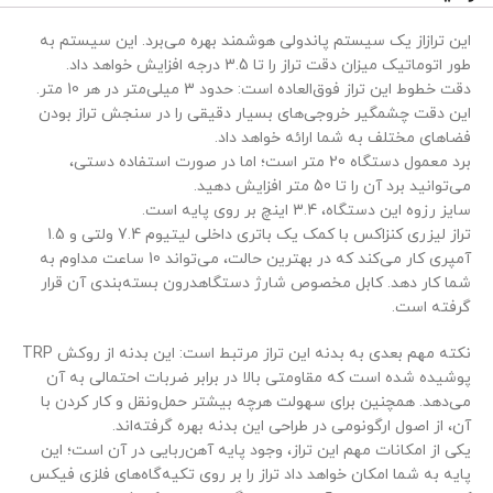
این ترازاز یک سیستم پاندولی هوشمند بهره می‌برد. این سیستم به
طور اتوماتیک میزان دقت تراز را تا 3.5 درجه افزایش خواهد داد.
دقت خطوط این تراز فوق‌العاده است: حدود 3 میلی‌متر در هر 10 متر.
این دقت چشمگیر خروجی‌های بسیار دقیقی را در سنجش تراز بودن
فضاهای مختلف به شما ارائه خواهد داد.
برد معمول دستگاه 20 متر است؛ اما در صورت استفاده دستی،
می‌توانید برد آن را تا 50 متر افزایش دهید.
سایز رزوه این دستگاه، 3.4 اینچ بر روی پایه است.
تراز لیزری کنزاکس با کمک یک باتری داخلی لیتیوم 7.4 ولتی و 1.5
آمپری کار می‌کند که در بهترین حالت، می‌تواند 10 ساعت مداوم به
تیم پشتیبانی عصر ابزار آماده ی پاسخ به سوالات شما
شما کار دهد. کابل مخصوص شارژ دستگاهدرون بسته‌بندی آن قرار
عزیزان میباشد
گرفته است.
نکته مهم بعدی به بدنه این تراز مرتبط است: این بدنه از روکش TRP
پوشیده شده است که مقاومتی بالا در برابر ضربات احتمالی به آن
می‌دهد. همچنین برای سهولت هرچه بیشتر حمل‌ونقل و کار کردن با
آن، از اصول ارگونومی در طراحی این بدنه بهره گرفته‌اند.
یکی از امکانات مهم این تراز، وجود پایه آهن‌ربایی در آن است؛ این
پایه به شما امکان خواهد داد تراز را بر روی تکیه‌گاه‌های فلزی فیکس