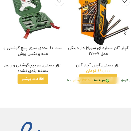
آچار آلن ستاره ای سوراخ دار دینگی
ست 60 عددی سری پیچ گوشتی و
مدل 17007
مته و بکس بوش
ابزار دستی
,
آچار
,
آچار آلن
ابزار دستی
,
سرپیچگوشتی و رابط
,
690,000
تومان
دسته بندی نشده
افزودن به سبد خرید
اطلاعات بیشتر
 کارمزد
هر قسط
172,500
تومان
•
خرید قسطی با ترب‌پی بدون کارمزد