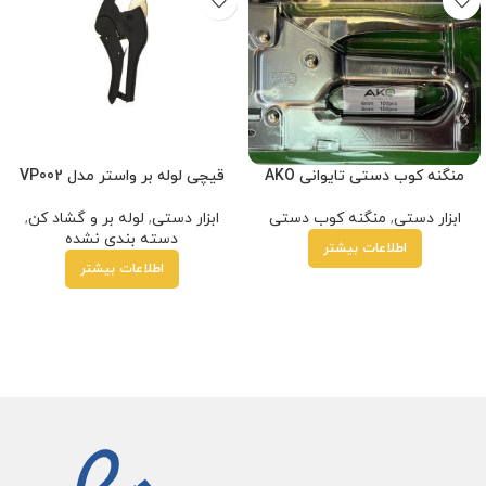
منگنه کوب دستی تایوانی AKO
قیچی لوله بر واستر مدل VP002
ابزار دستی
,
منگنه کوب دستی
ابزار دستی
,
لوله بر و گشاد کن
,
دسته بندی نشده
اطلاعات بیشتر
اطلاعات بیشتر
کارمزد
هر قسط
390,000
تومان
•
خرید قسطی با ترب‌پی بدون کارمزد
هر ق