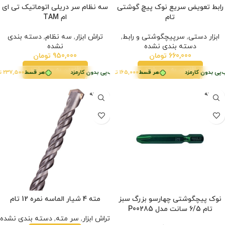
رابط تعویض سریع نوک پیچ گوشتی
سه نظام سر دریلی اتوماتیک تی ای
تام
ام TAM
ابزار دستی
,
سرپیچگوشتی و رابط
,
تراش ابزار
,
سه نظام
,
دسته بندی
دسته بندی نشده
نشده
660,000
تومان
950,000
تومان
افزودن به سبد خرید
افزودن به سبد خرید
هر قسط
‌پی بدون کارمزد
237,500
تومان
•
هر قسط
165,000
تومان
•
خرید قسطی با ترب‌پی بدون کارمزد
هر قسط
خرید قسطی با ترب‌پی بدون کارمزد
237,500
تو
فروخته
فروخته
شده
شده
نوک پیچگوشتی چهارسو بزرگ سبز
مته 4 شیار الماسه نمره 12 تام
تام 6/5 سانت مدل P00285
تراش ابزار
,
سر مته
,
دسته بندی نشده