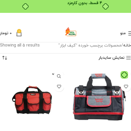
۴ قسط، بدون کارمزد
0
منو
0
تومان
خانه
محصولات برچسب خورده “کیف ابزار”
Showing all 5 results
نمایش سایدبار
فروخته
شده