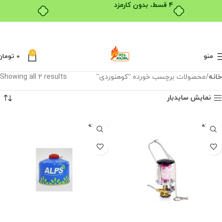
۴ قسط، بدون کارمزد
0
منو
0
تومان
خانه
محصولات برچسب خورده “کوهنوردی”
Showing all 2 results
نمایش سایدبار
فروخته
فروخته
شده
شده