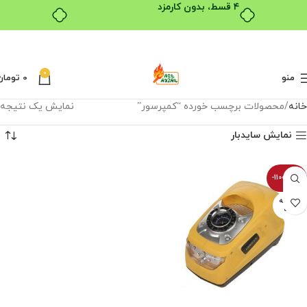
۴ قسط، بدون کارمزد
0
منو
0
تومان
خانه
محصولات برچسب خورده “کمپرسور”
نمایش یک نتیجه
نمایش سایدبار
-11000100%
فروخته
شده