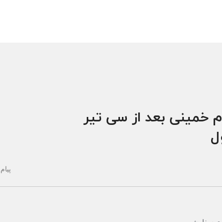
م خمینی بعد از سی تیر
ول
پیام 