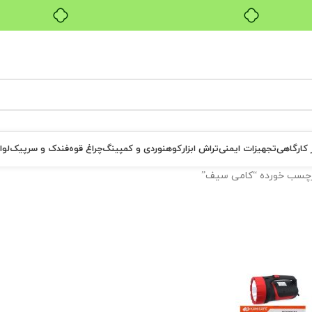
بدون ضامن، بدون سود
ر کارگاهی
تجهیزات ایمنی
تراش ابزار
کوهنوردی و کمپینگ
چراغ قوه
فندک و سرپیک
لوا
چسب خورده “کامی سیف”