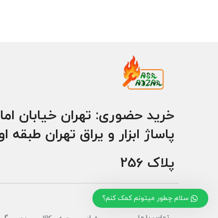
خرید حضوری: تهران خیابان اما
پاساژ ابزار و یراق تهران طبقه ا
پلاک 256
سلام چطور میتونم کمک کنم؟
تماس با ما