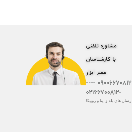
مشاوره تلفنی
با کارشناسان
عصر ابزار
09006670812 ----
-02166700812
رسان های بله و ایتا و روبیکا