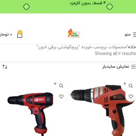
۴ قسط، بدون کارمزد
0
منو
0
تومان
خانه
محصولات برچسب خورده “پیچگوشتی برقی ادون”
Showing all 2 results
نمایش سایدبار
فروخته
فروخته
شده
شده