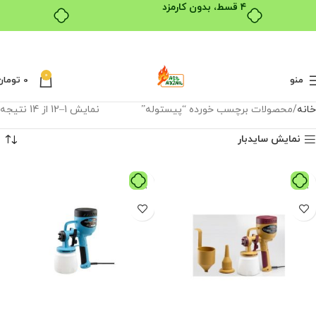
0
منو
0
تومان
خانه
محصولات برچسب خورده “پیستوله”
نمایش 1–12 از 14 نتیجه
نمایش سایدبار