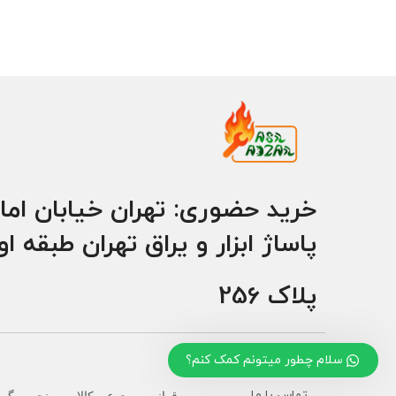
خرید حضوری: تهران خیابان اما
پاساژ ابزار و یراق تهران طبقه ا
پلاک 256
سلام چطور میتونم کمک کنم؟
تماس با ما