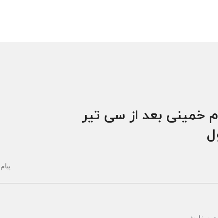
م خمینی بعد از سی تیر
ول
پیام 