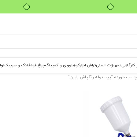
بدون ضامن، بدون سود
ر کارگاهی
تجهیزات ایمنی
تراش ابزار
کوهنوردی و کمپینگ
چراغ قوه
فندک و سرپیک
لوا
سب خورده “پیستوله رنگپاش رابین”