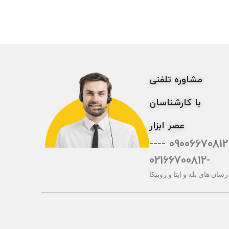
مشاوره تلفنی
با کارشناسان
عصر ابزار
09006670812 ----
-02166700812
رسان های بله و ایتا و روبیکا