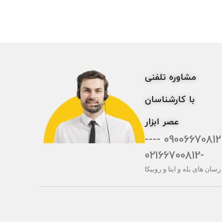
مشاوره تلفنی
با کارشناسان
عصر ابزار
09006670812 ----
-02166700812
رسان های بله و ایتا و روبیکا