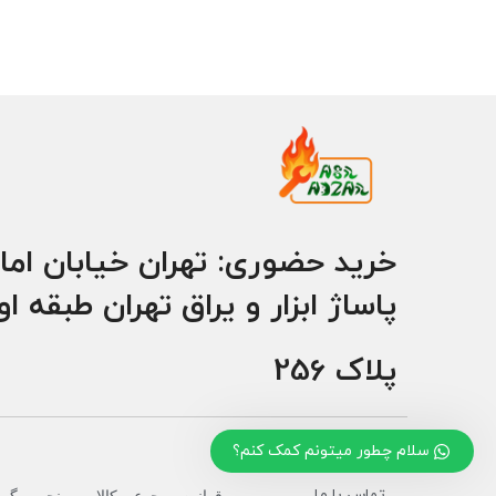
خرید حضوری: تهران خیابان اما
پاساژ ابزار و یراق تهران طبقه ا
پلاک 256
سلام چطور میتونم کمک کنم؟
تماس با ما