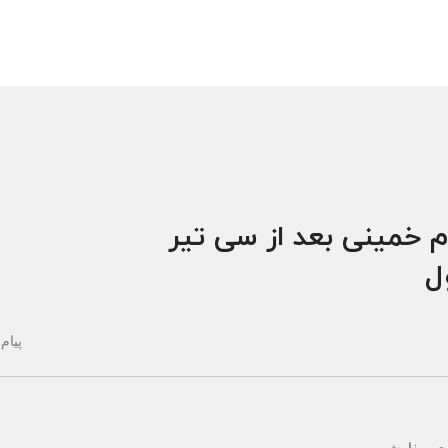
م خمینی بعد از سی تیر
ول
پیام 