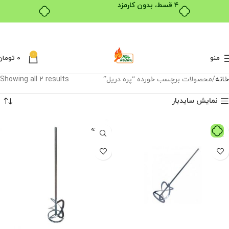
۴ قسط، بدون کارمزد
0
منو
0
تومان
خانه
محصولات برچسب خورده “پره دریل”
Showing all 2 results
نمایش سایدبار
فروخته
شده