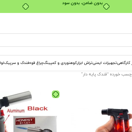
بدون ضامن، بدون سود
ر کارگاهی
تجهیزات ایمنی
تراش ابزار
کوهنوردی و کمپینگ
چراغ قوه
فندک و سرپیک
لوا
سب خورده “فندک پایه دار”