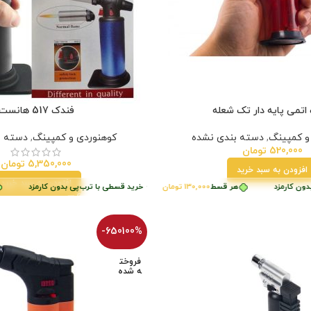
اتمی پایه دار تک شعله
فندک 517 هانست
و کمپینگ
,
دسته بندی نشده
کوهنوردی و کمپینگ
,
دسته ب
520,000
تومان
5,350,000
تومان
افزودن به سبد خرید
افزودن به سبد خرید
ن کارمزد
رب‌پی بدون کارمزد
هر قسط
130,000
تومان
•
پرداخت اقساطی
•
خرید قسطی با ترب‌پی بدون کارمزد
خرید قسطی با ترب‌پی بدون کارمزد
پ
-650100%
فروخت
ه شده