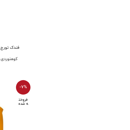
فندک تورچ صنعتی OMAI
کوهنوردی 
-7%
فروخت
ه شده