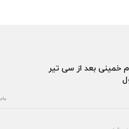
م خمینی بعد از سی تیر
ول
پیام 