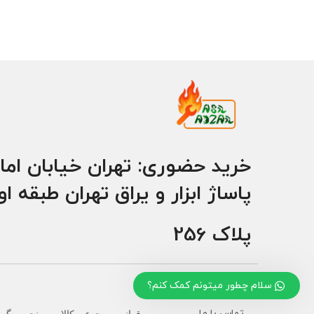
خرید حضوری: تهران خیابان اما
پاساژ ابزار و یراق تهران طبقه ا
پلاک 256
سلام چطور میتونم کمک کنم؟
تماس با ما