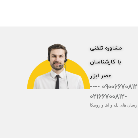
مشاوره تلفنی
با کارشناسان
عصر ابزار
09006670812 ----
-02166700812
رسان های بله و ایتا و روبیکا