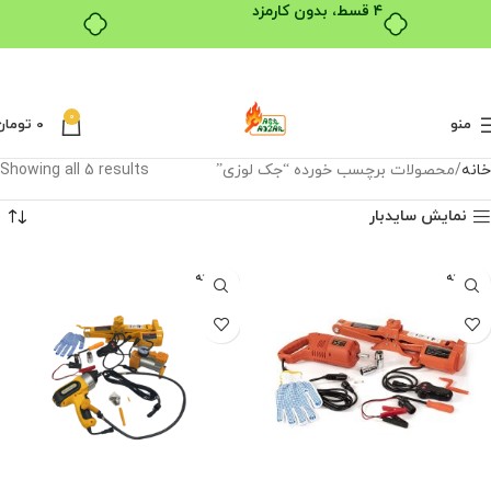
۴ قسط، بدون کارمزد
0
منو
0
تومان
خانه
محصولات برچسب خورده “جک لوزی”
Showing all 5 results
نمایش سایدبار
فروخته
فروخته
شده
شده