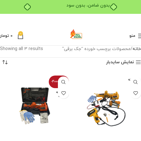
بدون ضامن، بدون سود
0
منو
0
تومان
خانه
محصولات برچسب خورده “جک برقی”
Showing all 3 results
نمایش سایدبار
فروخته
-40000100%
شده
فروخته
شده