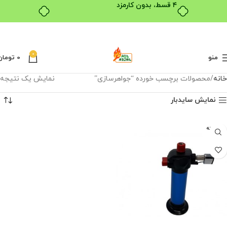
۴ قسط، بدون کارمزد
0
منو
0
تومان
خانه
محصولات برچسب خورده “جواهرسازی”
نمایش یک نتیجه
نمایش سایدبار
فروخته
شده