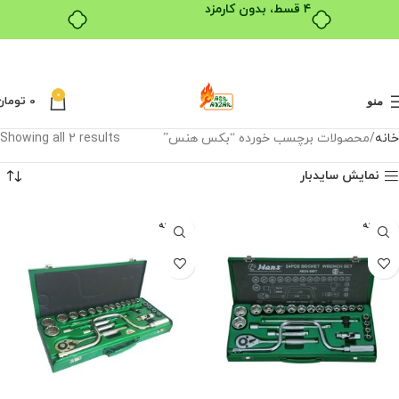
۴ قسط، بدون کارمزد
0
0
تومان
منو
خانه
محصولات برچسب خورده “بکس هنس”
Showing all 2 results
نمایش سایدبار
فروخته
فروخته
شده
شده