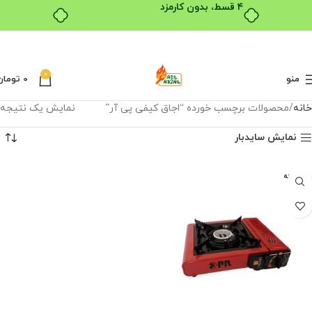
۴ قسط، بدون کارمزد
0
منو
0
تومان
خانه
محصولات برچسب خورده “اجاق کیفی پی آر”
نمایش یک نتیجه
نمایش سایدبار
فروخته
شده