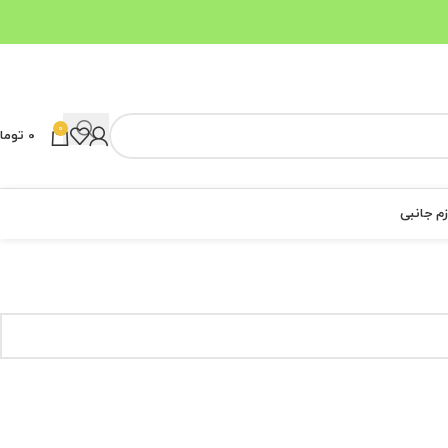
0
0
توما
زم جانبی