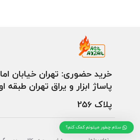
خرید حضوری: تهران خیابان اما
پاساژ ابزار و یراق تهران طبقه ا
پلاک 256
سلام چطور میتونم کمک کنم؟
تماس با ما