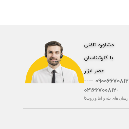
مشاوره تلفنی
با کارشناسان
عصر ابزار
09006670812 ----
-02166700812
رسان های بله و ایتا و روبیکا