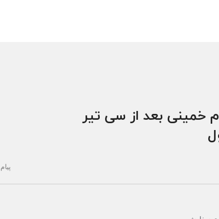
م خمینی بعد از سی تیر
ول
پیام 