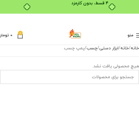
۴ قسط، بدون کارمزد
0
منو
0
تومان
خانه
خانه
ابزار دستی
چسب
پمپ چسب
هیچ محصولی یافت نشد.