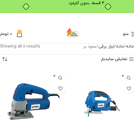
۴ قسط، بدون کارمزد
0
منو
0
تومان
خانه
خانه
ابزار برقی
عمود بر
Showing all 11 results
نمایش سایدبار
فروخته
فروخته
شده
شده