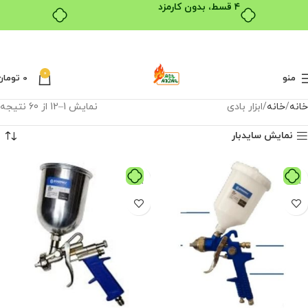
0
منو
0
تومان
خانه
خانه
ابزار بادی
نمایش 1–12 از 60 نتیجه
نمایش سایدبار