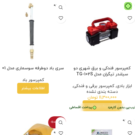
فروخته
شده
کمپرسور فندکی و برق شهری دو
سری باد دوطرفه سوسماری مدل 01
سیلندر تیگران مدل TG-102S
کمپرسور باد
ابزار بادی
,
کمپرسور برقی و فندکی
,
اطلاعات بیشتر
دسته بندی نشده
11,300,000
تومان
افزودن به سبد خرید
ب‌پی بدون کارمزد
پرداخت اقساطی
•
خرید قسطی با ترب‌پی بدون کارمزد
فروخته
-11000100%
شده
فروخته