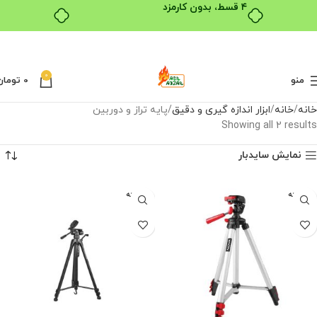
۴ قسط، بدون کارمزد
0
منو
0
تومان
خانه
خانه
ابزار اندازه گیری و دقیق
پایه تراز و دوربین
Showing all 2 results
نمایش سایدبار
فروخته
فروخته
شده
شده