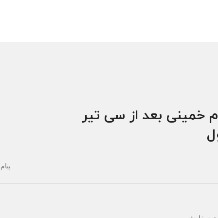
م خمینی بعد از سی تیر
ول
پیام 