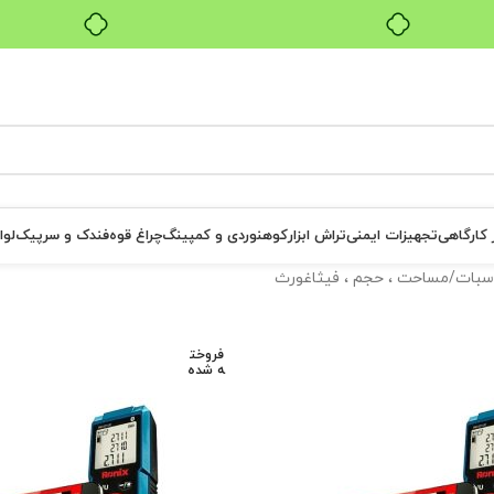
بدون ضامن، بدون سود
ر کارگاهی
تجهیزات ایمنی
تراش ابزار
کوهنوردی و کمپینگ
چراغ قوه
فندک و سرپیک
لوا
سبات
مساحت ، حجم ، فیثاغورث
فروخت
ه شده