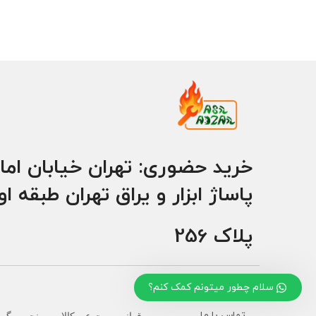
خرید حضوری: تهران خیابان اما
پاساژ ابزار و یراق تهران طبقه ا
پلاک 256
سلام چطور میتونم کمک کنم؟
تماس با ما