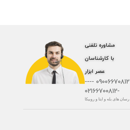
مشاوره تلفنی
با کارشناسان
عصر ابزار
09006670812 ----
-02166700812
رسان های بله و ایتا و روبیکا